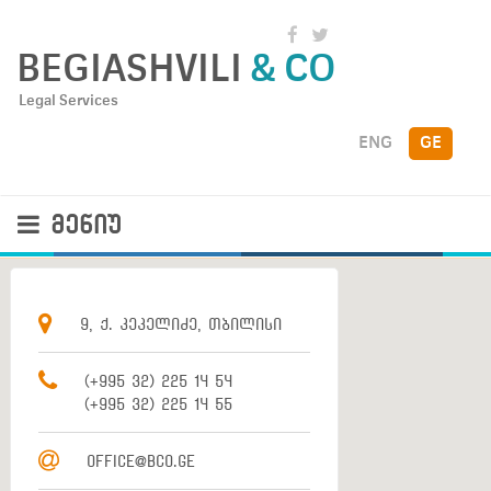
BEGIASHVILI
& CO
Legal Services
ENG
GE
ᲛᲔᲜᲘᲣ
9, Ქ. ᲙᲔᲙᲔᲚᲘᲫᲔ, ᲗᲑᲘᲚᲘᲡᲘ
(+995 32) 225 14 54
(+995 32) 225 14 55
OFFICE@BCO.GE