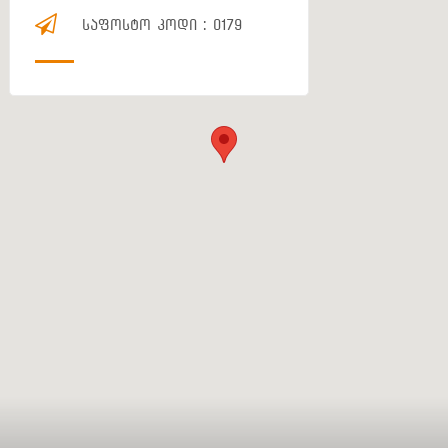
ᲡᲐᲤᲝᲡᲢᲝ ᲙᲝᲓᲘ : 0179